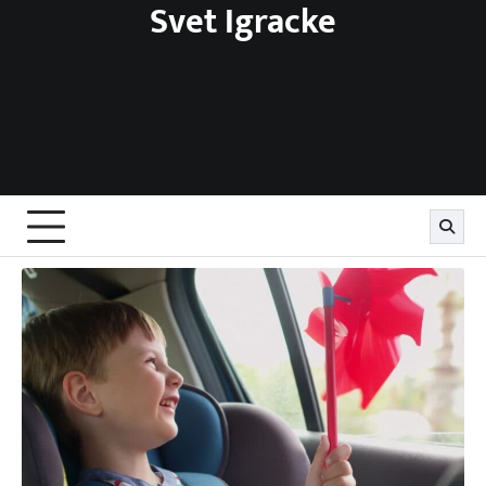
Svet Igracke
Skip
to
content